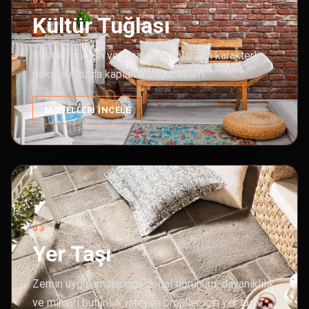
Kültür Tuğlası
Rustik, modern ve sıcak mekanlar için karakterli
dekoratif tuğla kaplama seçenekleri.
MODELLERI İNCELE
03
Yer Taşı
Zemin uygulamalarında doğal görünüm, dayanıklılık
ve mimari bütünlük isteyen projeler için yer taşı