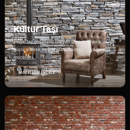
01
Kültür Taşı
Doğal taş görünümü isteyen iç ve dış mekanlar için
güçlü, estetik ve premium dekoratif taş kaplama
modelleri.
MODELLERI İNCELE
02